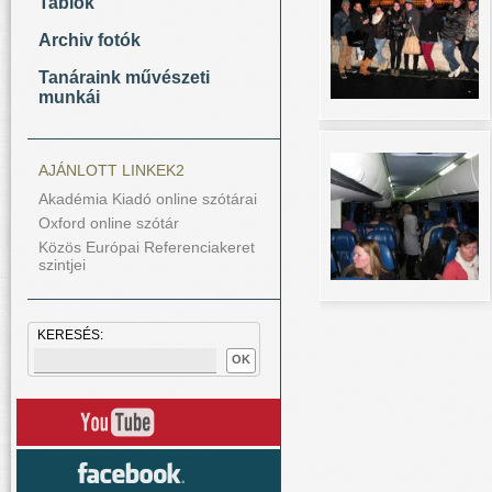
Tablók
Archiv fotók
Tanáraink művészeti
munkái
AJÁNLOTT LINKEK2
Akadémia Kiadó online szótárai
Oxford online szótár
Közös Európai Referenciakeret
szintjei
KERESÉS:
OK