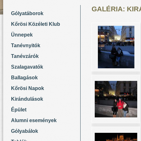
GALÉRIA: KI
Gólyatáborok
Kőrösi Közéleti Klub
Ünnepek
Tanévnyitók
Tanévzárók
Szalagavatók
Ballagások
Kőrösi Napok
Kirándulások
Épület
Alumni események
Gólyabálok