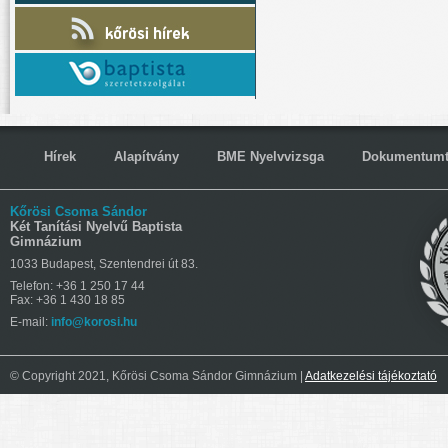
Hírek
Alapítvány
BME Nyelvvizsga
Dokumentumt
Kőrösi Csoma Sándor
Két Tanítási Nyelvű Baptista
Gimnázium
1033 Budapest, Szentendrei út 83.
Telefon: +36 1 250 17 44
Fax: +36 1 430 18 85
E-mail:
info@korosi.hu
© Copyright 2021, Kőrösi Csoma Sándor Gimnázium |
Adatkezelési tájékoztató